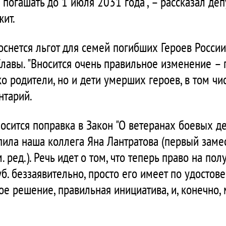
погашать до 1 июля 2031 года", – рассказал депу
жит.
снется льгот для семей погибших Героев России,
лавы. "Вносится очень правильное изменение – 
ко родители, но и дети умерших героев, в том чис
тарий.
осится поправка в Закон "О ветеранах боевых де
пила наша коллега Яна Лантратова (первый заме
. ред.). Речь идет о том, что теперь право на п
уб. беззаявительно, просто его имеет по удосто
е решение, правильная инициатива, и, конечно, 