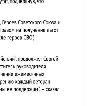
тат, подчеркнув, что
 Героев Советского Союза и
правом на получение льгот
ле героев СВО", –
йствий", продолжил Сергей
ститель руководителя
олучение ежемесячных
верению каждый ветеран
мы ее поддержим", – сказал