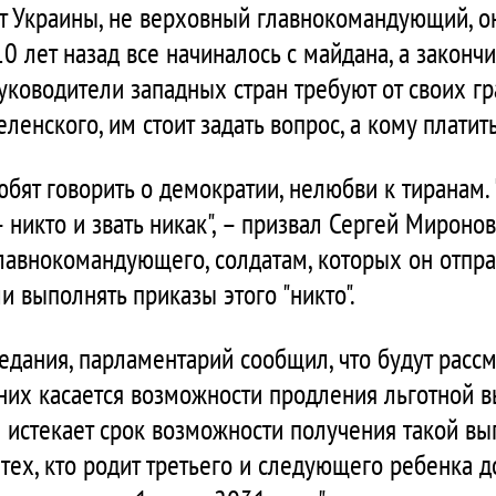
нт Украины, не верховный главнокомандующий, он
10 лет назад все начиналось с майдана, а законч
руководители западных стран требуют от своих г
енского, им стоит задать вопрос, а кому платить-
юбят говорить о демократии, нелюбви к тиранам. "
 никто и звать никак", – призвал Сергей Миронов
лавнокомандующего, солдатам, которых он отпра
и выполнять приказы этого "никто".
седания, парламентарий сообщил, что будут рас
 них касается возможности продления льготной 
 истекает срок возможности получения такой вы
 тех, кто родит третьего и следующего ребенка д