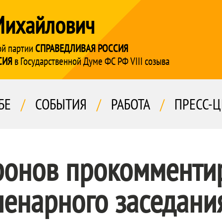
Михайлович
ой партии
СПРАВЕДЛИВАЯ РОССИЯ
СИЯ
в Государственной Думе ФС РФ VIII созыва
БЕ
/
СОБЫТИЯ
/
РАБОТА
/
ПРЕСС-Ц
ронов прокомменти
ленарного заседани