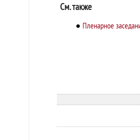
См. также
●
Пленарное заседан