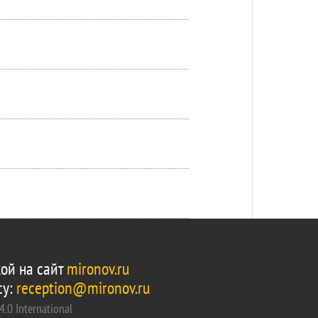
ой на сайт
mironov.ru
су:
reception@mironov.ru
.0 International