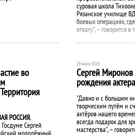
суровая школа Тихооке
Рязанское училище ВД
боевых операциях, гд
отвагу", – говорится в
29 июля 2026
астие во
Сергей Миронов 
ом
рождения актера
"Территория
"Давно и с большим и
творческим путём и с
актёров нашего време
АЯ РОССИЯ
,
всегда подарок для зр
 Госдуме Сергей
мастерства", – говорит
сийский молодёжный