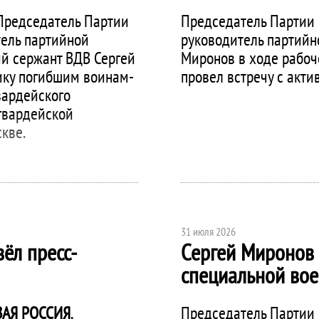
Председатель Партии
Председатель Партии
тель партийной
руководитель партийн
ий сержант ВДВ Сергей
Миронов в ходе рабоче
ику погибшим воинам-
провел встречу с акти
вардейского
гвардейской
кве.
31 июля 2026
ёл пресс-
Сергей Миронов 
специальной вое
АЯ РОССИЯ
,
Председатель Партии