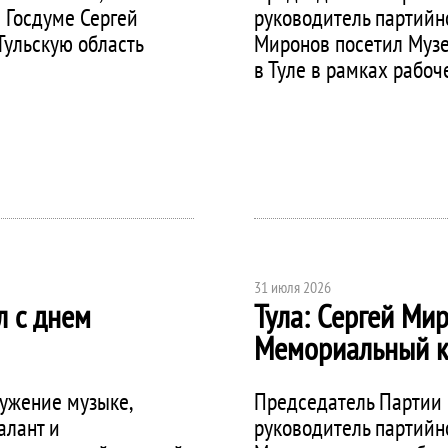
 Госдуме Сергей
руководитель партийн
Тульскую область
Миронов посетил Муз
в Туле в рамках рабоч
31 июля 2026
л с днем
Тула: Сергей Ми
Мемориальный к
лужение музыке,
Председатель Партии
алант и
руководитель партийн