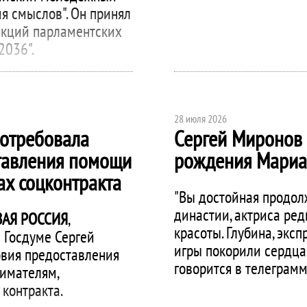
я смыслов". Он принял
акций парламентских
2036".
28 июля 2026
отребовала
Сергей Миронов 
ставления помощи
рождения Мариа
х соцконтракта
"Вы достойная продол
династии, актриса ред
АЯ РОССИЯ
,
красоты. Глубина, экс
 Госдуме Сергей
игры покорили сердца
овия предоставления
говорится в телеграмм
имателям,
контракта.