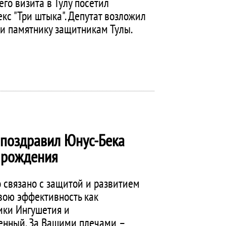
го визита в Тулу посетил
с "Три штыка". Депутат возложил
 и памятнику защитникам Тулы.
 поздравил Юнус-Бека
 рождения
 связано с защитой и развитием
свою эффективность как
ики Ингушетия и
енный. За Вашими плечами –