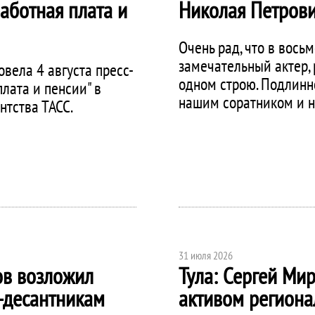
аботная плата и
Николая Петрови
Очень рад, что в вось
замечательный актер, 
вела 4 августа пресс-
одном строю. Подлинн
лата и пенсии" в
нашим соратником и 
нтства ТАСС.
31 июля 2026
ов возложил
Тула: Сергей Мир
-десантникам
активом региона