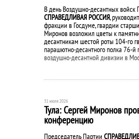
В день Воздушно-десантных войск 
СПРАВЕДЛИВАЯ РОССИЯ
, руководи
фракции в Госдуме, гвардии старш
Миронов возложил цветы к памятн
десантникам шестой роты 104-го г
парашютно-десантного полка 76-й 
воздушно-десантной дивизии в Мос
31 июля 2026
Тула: Сергей Миронов пров
конференцию
Председатель Партии
СПРАВЕДЛИВ