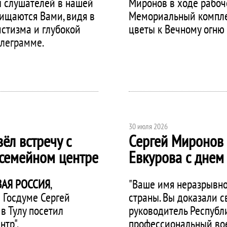
 слушателей в нашей
Миронов в ходе рабоче
хищаются Вами, видя в
Мемориальный комплек
истизма и глубокой
цветы к Вечному огню
елеграмме.
30 июля 2026
ёл встречу с
Сергей Миронов
 семейном центре
Евкурова с днем
АЯ РОССИЯ
,
"Ваше имя неразрывно
 Госдуме Сергей
страны. Вы доказали 
в Тулу посетил
руководитель Республ
тр".
профессиональный во