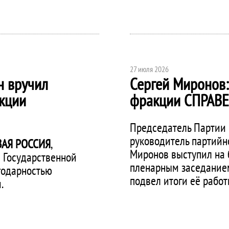
27 июля 2026
н вручил
Сергей Миронов:
кции
фракции
СПРАВ
Председатель Партии
руководитель партийн
АЯ РОССИЯ
,
Миронов выступил на
 Государственной
пленарным заседанием 
годарностью
подвел итоги её работ
.