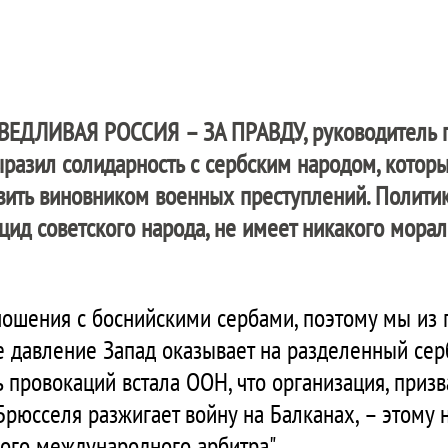
ВЕДЛИВАЯ РОССИЯ – ЗА ПРАВДУ
, руководитель
разил солидарность с сербским народом, которы
вить виновником военных преступлений. Политик 
ид советского народа, не имеет никакого морал
ношения с боснийскими сербами, поэтому мы из п
ое давление Запад оказывает на разделенный сер
ть провокаций встала ООН, что организация, приз
рюсселя разжигает войну на Балканах, – этому н
ого международного арбитра".