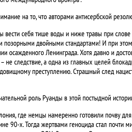
имание на то, что авторами антисербской резолю
 вести себя тише воды и ниже травы при слове "
ми позорными двойными стандартами! И при этом
ии осажденного Ленинграда. Хотя давно и достов
– не следствие, а одна из главных целей блокады
удовищному преступлению. Страшный след нацисты
чательной роль Руанды в этой постыдной истори
олония, где немцы намеренно готовили почву для
ине 90-х. Тогда жертвами геноцида стал почти м