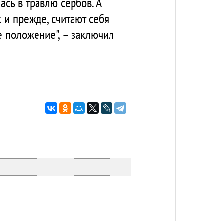
сь в травлю сербов. А
к и прежде, считают себя
е положение", – заключил