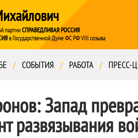
Михайлович
ой партии
СПРАВЕДЛИВАЯ РОССИЯ
СИЯ
в Государственной Думе ФС РФ VIII созыва
БЕ
/
СОБЫТИЯ
/
РАБОТА
/
ПРЕСС-Ц
ронов: Запад прев
нт развязывания в