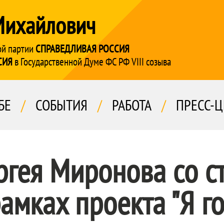
Михайлович
ой партии
СПРАВЕДЛИВАЯ РОССИЯ
СИЯ
в Государственной Думе ФС РФ VIII созыва
БЕ
/
СОБЫТИЯ
/
РАБОТА
/
ПРЕСС-Ц
ргея Миронова со с
мках проекта "Я го