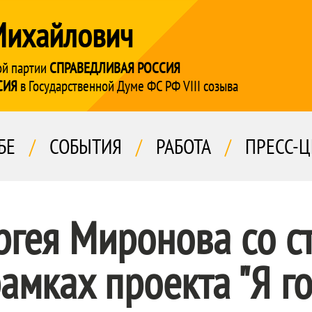
Михайлович
ой партии
СПРАВЕДЛИВАЯ РОССИЯ
СИЯ
в Государственной Думе ФС РФ VIII созыва
БЕ
/
СОБЫТИЯ
/
РАБОТА
/
ПРЕСС-Ц
ргея Миронова со с
мках проекта "Я го