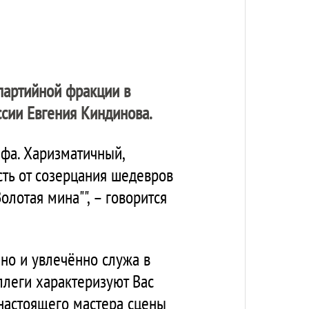
 партийной фракции в
сии Евгения Киндинова.
афа. Харизматичный,
ть от созерцания шедевров
олотая мина"", – говорится
но и увлечённо служа в
ллеги характеризуют Вас
 настоящего мастера сцены