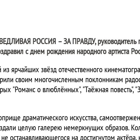
ВЕДЛИВАЯ РОССИЯ – ЗА ПРАВДУ
, руководитель
здравил с днем рождения народного артиста Рос
й из ярчайших звёзд отечественного кинематогр
арили своим многочисленным поклонникам радос
рых "Романс о влюблённых", "Таёжная повесть", "З
оприще драматического искусства, самоотвержен
 создали целую галерею немеркнущих образов. Ко
 не останавливающегося на достигнутом актёра,