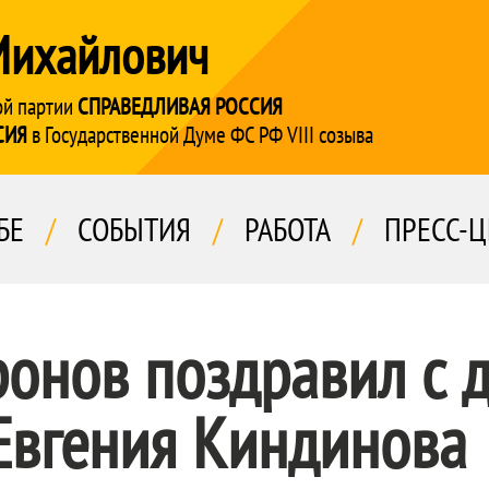
Михайлович
ой партии
СПРАВЕДЛИВАЯ РОССИЯ
СИЯ
в Государственной Думе ФС РФ VIII созыва
БЕ
/
СОБЫТИЯ
/
РАБОТА
/
ПРЕСС-Ц
ронов поздравил с 
Евгения Киндинова