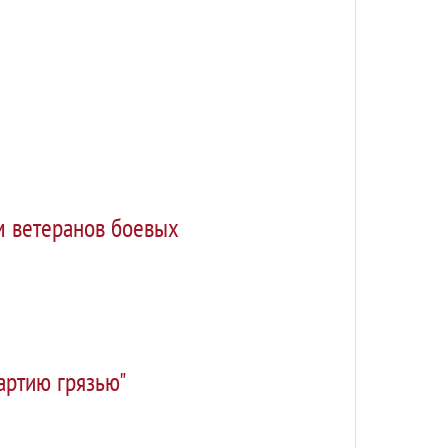
м ветеранов боевых
артию грязью"