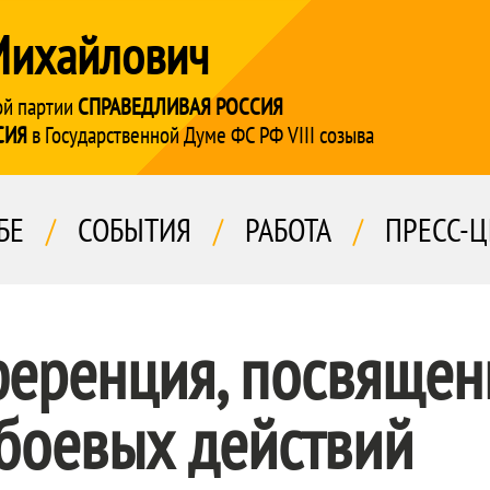
Михайлович
ой партии
СПРАВЕДЛИВАЯ РОССИЯ
СИЯ
в Государственной Думе ФС РФ VIII созыва
БЕ
/
СОБЫТИЯ
/
РАБОТА
/
ПРЕСС-Ц
ференция, посвяще
боевых действий