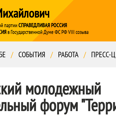
Михайлович
ой партии
СПРАВЕДЛИВАЯ РОССИЯ
СИЯ
в Государственной Думе ФС РФ VIII созыва
БЕ
/
СОБЫТИЯ
/
РАБОТА
/
ПРЕСС-Ц
ский молодежный
ельный форум "Терр