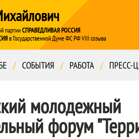
Михайлович
ой партии
СПРАВЕДЛИВАЯ РОССИЯ
СИЯ
в Государственной Думе ФС РФ VIII созыва
БЕ
/
СОБЫТИЯ
/
РАБОТА
/
ПРЕСС-Ц
ский молодежный
ельный форум "Терр