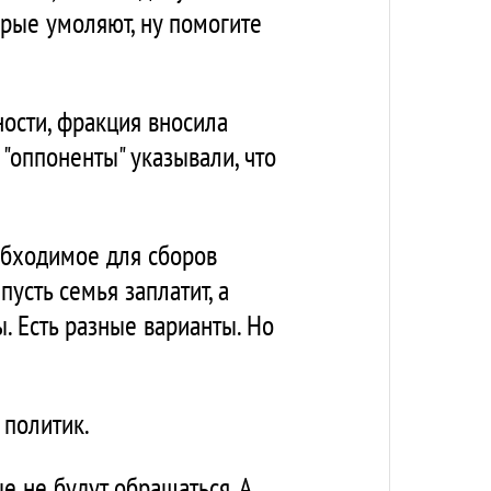
орые умоляют, ну помогите
ости, фракция вносила
"оппоненты" указывали, что
обходимое для сборов
усть семья заплатит, а
. Есть разные варианты. Но
 политик.
е не будут обращаться. А