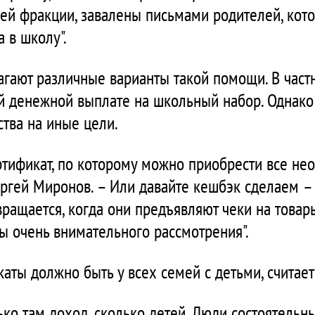
шей фракции, завалены письмами родителей, кот
а в школу".
гают различные варианты такой помощи. В частн
й денежной выплате на школьный набор. Однако 
ства на иные цели.
ертификат, по которому можно приобрести все не
гей Миронов. – Или давайте кешбэк сделаем – п
ращается, когда они предъявляют чеки на товары
 очень внимательного рассмотрения".
аты должно быть у всех семей с детьми, считает
ько там доход, сколько детей. Люди состоятельны