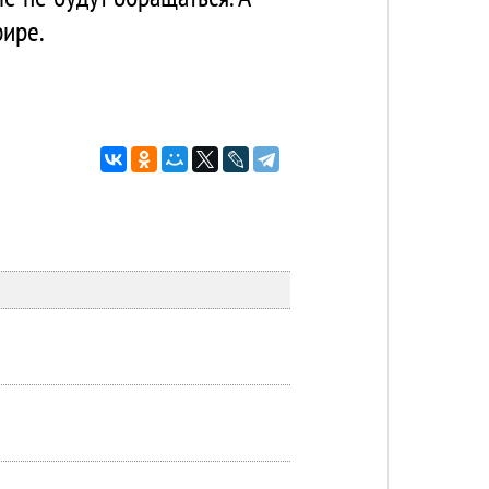
фире.