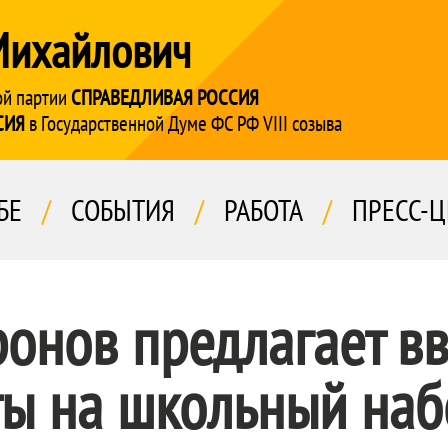
Михайлович
ой партии
СПРАВЕДЛИВАЯ РОССИЯ
СИЯ
в Государственной Думе ФС РФ VIII созыва
БЕ
/
СОБЫТИЯ
/
РАБОТА
/
ПРЕСС-Ц
онов предлагает вв
ты на школьный наб