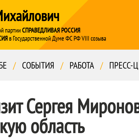
Михайлович
ой партии
СПРАВЕДЛИВАЯ РОССИЯ
СИЯ
в Государственной Думе ФС РФ VIII созыва
БЕ
/
СОБЫТИЯ
/
РАБОТА
/
ПРЕСС-Ц
зит Сергея Миронов
кую область