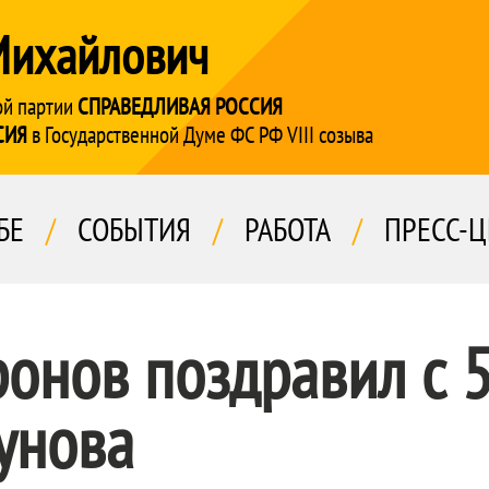
Михайлович
ой партии
СПРАВЕДЛИВАЯ РОССИЯ
СИЯ
в Государственной Думе ФС РФ VIII созыва
БЕ
/
СОБЫТИЯ
/
РАБОТА
/
ПРЕСС-Ц
онов поздравил с 
унова