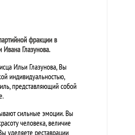
 партийной фракции в
 Ивана Глазунова.
сца Ильи Глазунова, Вы
кой индивидуальностью,
тиль, представляющий собой
е.
ывают сильные эмоции. Вы
красоту человека, величие
 Вы уделяете реставрации