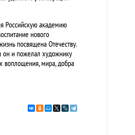
ляя Российскую академию
воспитание нового
жизнь посвящена Отечеству.
ил он и пожелал художнику
их воплощения, мира, добра