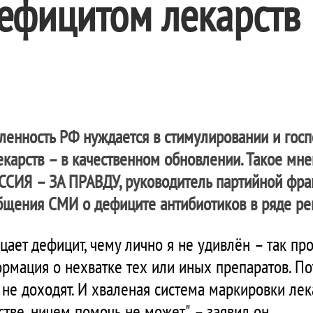
ефицитом лекарств
нность РФ нуждается в стимулировании и госп
екарств – в качественном обновлении. Такое мн
СИЯ – ЗА ПРАВДУ
, руководитель партийной фра
щения СМИ о дефиците антибиотиков в ряде ре
цает дефицит, чему лично я не удивлён – так пр
ормация о нехватке тех или иных препаратов. П
о не доходят. И хваленая система маркировки лек
стве, ничем помочь не может", – заявил он.