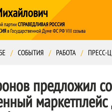
Михайлович
ой партии
СПРАВЕДЛИВАЯ РОССИЯ
СИЯ
в Государственной Думе ФС РФ VIII созыва
БЕ
/
СОБЫТИЯ
/
РАБОТА
/
ПРЕСС-Ц
ронов предложил со
енный маркетплейс