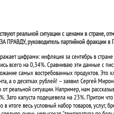
ствуют реальной ситуации с ценами в стране, о
ЗА ПРАВДУ
, руководитель партийной фракции в 
оражает цифрами: инфляция за сентябрь в стране
ись всего на 0,34%. Сравниваю эти данные с пи
жание самых востребованных продуктов. Это хле
нта, а о десятках рублей! – заявил Сергей Миро
 от реальной ситуации. Например, нам рассказыв
%. Зато капуста подешевела на 23%. Притом что
 в итоге весь условный набор товаров, услуг, бр
 средняя, очень невысокая "температура по больн