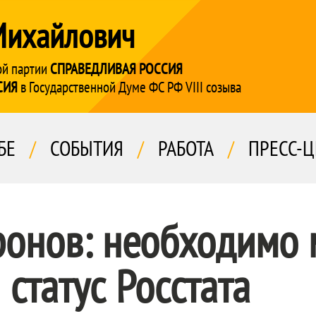
Михайлович
ой партии
СПРАВЕДЛИВАЯ РОССИЯ
СИЯ
в Государственной Думе ФС РФ VIII созыва
БЕ
/
СОБЫТИЯ
/
РАБОТА
/
ПРЕСС-Ц
ронов: необходимо 
 статус Росстата