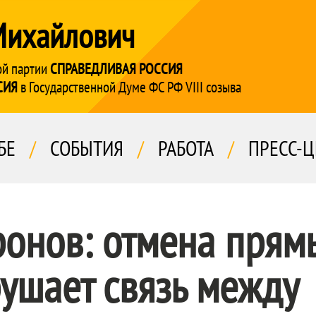
Михайлович
ой партии
СПРАВЕДЛИВАЯ РОССИЯ
СИЯ
в Государственной Думе ФС РФ VIII созыва
БЕ
/
СОБЫТИЯ
/
РАБОТА
/
ПРЕСС-Ц
ронов: отмена прям
ушает связь между