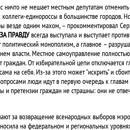
ас ничто не мешает местным депутатам отменит
х коллеги-единороссы в большинстве городов. Н
ры везде одним махом, – прокомментировал Сер
ЗА ПРАВДУ
всегда выступала и выступает против
 политический монополизм, а главное – разруш
ем власти. Местное самоуправление полностью 
от граждан. От избирательной цепи отключается г
сама на себя. Из-за этого может "искрить" и сбои
 вопросами люди идут в первую очередь к главам
 и претензии граждан не страшны: они не отве
ают за возвращение всенародных выборов мэро
вносила на федеральном и региональных уровня