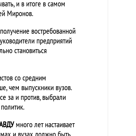
вать, и в итоге в самом
гей Миронов.
а получение востребованной
руководители предприятий
льно становиться
истов со средним
ше, чем выпускники вузов.
се за и против, выбрали
 политик.
АВДУ
много лет настаивает
умах и вузах должно быть