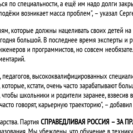
ся по специальности, а ещё им надо долги закры
лодёжи возникает масса проблем", – указал Сер
елям, которые должны нацеливать своих детей н
егодня большой. В последнее время эксперты и 
инженеров и программистов, но совсем необязате
аментарий.
й, педагогов, высококвалифицированных специал
которые, кстати, очень часто зарабатывают боль
 чтобы школьники и родители заранее, взвесив в
асто говорят, карьерную траекторию", – добавил
дарства. Партия
СПРАВЕДЛИВАЯ РОССИЯ – ЗА ПР
разования. Мы убеждены, что обучение в техник