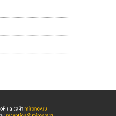
ой на сайт
mironov.ru
су:
reception@mironov.ru