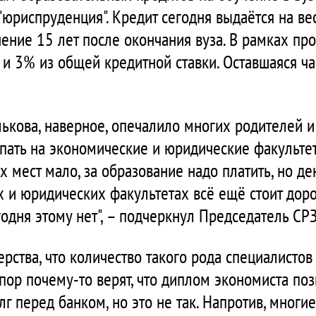
 "юриспруденция". Кредит сегодня выдаётся на ве
чение 15 лет после окончания вуза. В рамках 
 и 3% из общей кредитной ставки. Оставшаяся ча
кова, наверное, опечалило многих родителей и
пать на экономические и юридические факультет
мест мало, за образование надо платить, но день
 и юридических факультетах всё ещё стоит дорог
одня этому нет", – подчеркнул Председатель СР
ерства, что количество такого рода специалисто
пор почему-то верят, что диплом экономиста поз
лг перед банком, но это не так. Напротив, мног