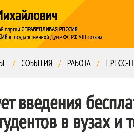
Михайлович
ой партии
СПРАВЕДЛИВАЯ РОССИЯ
СИЯ
в Государственной Думе ФС РФ VIII созыва
БЕ
/
СОБЫТИЯ
/
РАБОТА
/
ПРЕСС-Ц
ет введения беспла
тудентов в вузах и 