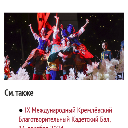
См. также
●
IX Международный Кремлёвский
Благотворительный Кадетский Бал,