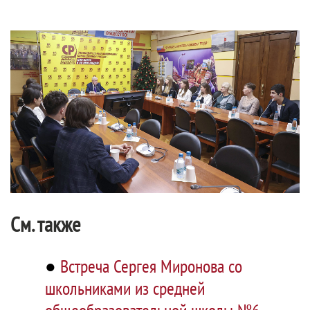
См. также
●
Встреча Сергея Миронова со
школьниками из средней