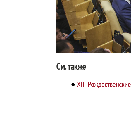
См. также
●
XIII Рождественски