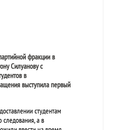
 партийной фракции в
ону Силуанову с
тудентов в
ращения выступила первый
едоставлении студентам
 следования, а в
ложили ввести на время