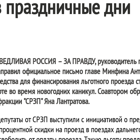
в праздничные дни
ВЕДЛИВАЯ РОССИЯ – ЗА ПРАВДУ
, руководитель
аправил официальное письмо главе Минфина Ант
дства для финансирования льготного проезда с
те во время новогодних каникул. Соавтором об
фракции "СРЗП" Яна Лантратова.
депутаты от СРЗП выступили с инициативой о пр
роцентной скидки на проезд в поездах дальнего
свободить от оплаты проезда. Такую льготу пред