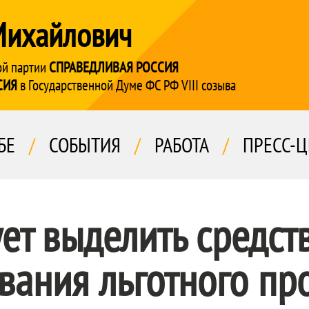
Михайлович
ой партии
СПРАВЕДЛИВАЯ РОССИЯ
СИЯ
в Государственной Думе ФС РФ VIII созыва
БЕ
/
СОБЫТИЯ
/
РАБОТА
/
ПРЕСС-Ц
ет выделить средст
ания льготного пр