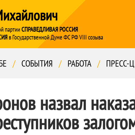
Михайлович
ой партии
СПРАВЕДЛИВАЯ РОССИЯ
СИЯ
в Государственной Думе ФС РФ VIII созыва
БЕ
/
СОБЫТИЯ
/
РАБОТА
/
ПРЕСС-Ц
онов назвал наказ
еступников залого