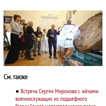
См. также
●
Встреча Сергея Миронова с жёнами
военнослужащих из подшефного