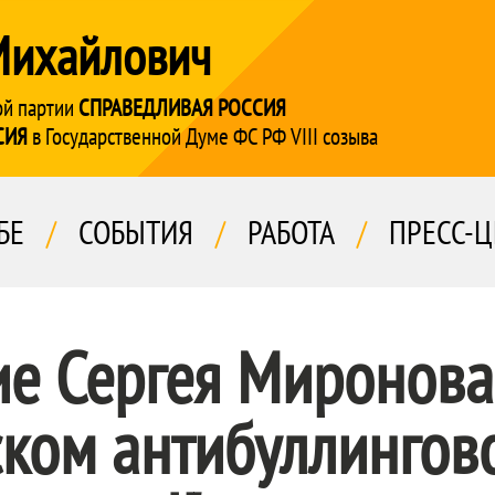
Михайлович
ой партии
СПРАВЕДЛИВАЯ РОССИЯ
СИЯ
в Государственной Думе ФС РФ VIII созыва
БЕ
/
СОБЫТИЯ
/
РАБОТА
/
ПРЕСС-Ц
ие Сергея Миронова
ском антибуллингов