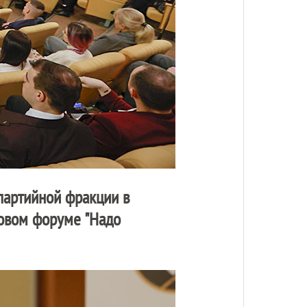
 партийной фракции в
говом форуме "Надо