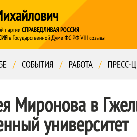
Михайлович
ой партии
СПРАВЕДЛИВАЯ РОССИЯ
СИЯ
в Государственной Думе ФС РФ VIII созыва
БЕ
/
СОБЫТИЯ
/
РАБОТА
/
ПРЕСС-Ц
ея Миронова в Гжел
енный университет