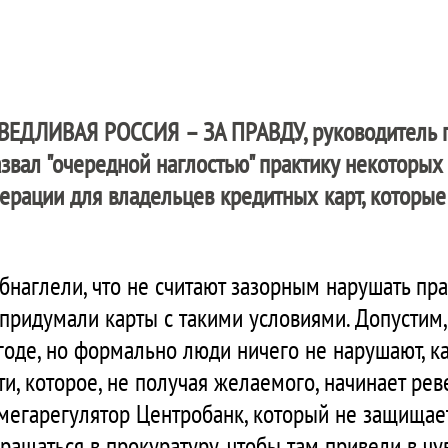
ВЕДЛИВАЯ РОССИЯ – ЗА ПРАВДУ
, руководитель
звал "очередной наглостью" практику некоторых
ерации для владельцев кредитных карт, которые
бнаглели, что не считают зазорным нарушать пра
придумали карты с такими условиями. Допустим,
годе, но формально люди ничего не нарушают, к
и, которое, не получая желаемого, начинает реве
мегарегулятор Центробанк, который не защищает 
ращаться в прокуратуру, чтобы там привели в чу