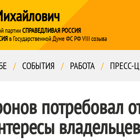
Михайлович
ой партии
СПРАВЕДЛИВАЯ РОССИЯ
СИЯ
в Государственной Думе ФС РФ VIII созыва
БЕ
/
СОБЫТИЯ
/
РАБОТА
/
ПРЕСС-Ц
онов потребовал о
нтересы владельцев