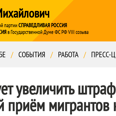
Михайлович
ой партии
СПРАВЕДЛИВАЯ РОССИЯ
СИЯ
в Государственной Думе ФС РФ VIII созыва
БЕ
/
СОБЫТИЯ
/
РАБОТА
/
ПРЕСС-Ц
ет увеличить штраф
 приём мигрантов 