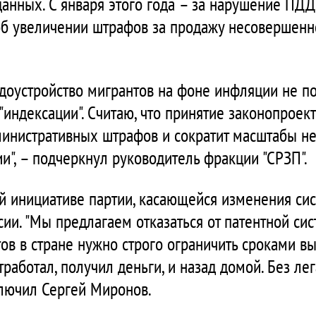
анных. С января этого года – за нарушение ПДД,
об увеличении штрафов за продажу несовершенн
удоустройство мигрантов на фоне инфляции не п
ндексации". Считаю, что принятие законопроект
инистративных штрафов и сократит масштабы н
ии", – подчеркнул руководитель фракции "СРЗП".
й инициативе партии, касающейся изменения сис
ии. "Мы предлагаем отказаться от патентной си
ов в стране нужно строго ограничить сроками в
работал, получил деньги, и назад домой. Без лега
ключил Сергей Миронов.