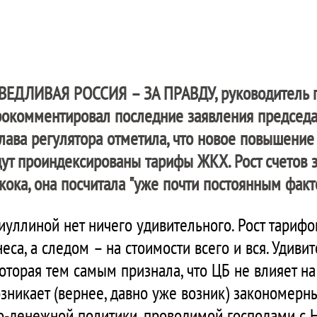
ВЕДЛИВАЯ РОССИЯ – ЗА ПРАВДУ
, руководитель
рокомментировал последние заявления председ
глава регулятора отметила, что новое повышение
дут проиндексированы тарифы ЖКХ. Рост счетов з
ока, она посчитала "уже почти постоянным факт
иуллиной нет ничего удивительного. Рост тариф
са, а следом – на стоимости всего и вся. Удивит
которая тем самым признала, что ЦБ не влияет 
озникает (вернее, давно уже возник) закономерны
-денежной политики, проводимой господами с Н