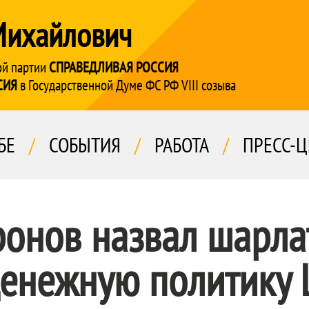
Михайлович
ой партии
СПРАВЕДЛИВАЯ РОССИЯ
СИЯ
в Государственной Думе ФС РФ VIII созыва
БЕ
/
СОБЫТИЯ
/
РАБОТА
/
ПРЕСС-Ц
ронов назвал шарла
денежную политику 