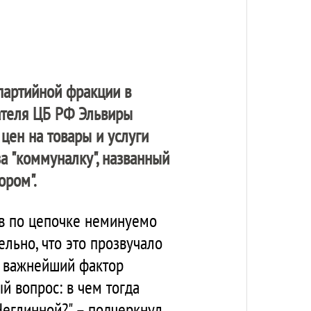
 партийной фракции в
ателя ЦБ РФ Эльвиры
 цен на товары и услуги
а "коммуналку", названный
ором".
ов по цепочке неминуемо
ельно, что это прозвучало
на важнейший фактор
й вопрос: в чем тогда
еглинной?" – подчеркнул