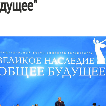
удущее"