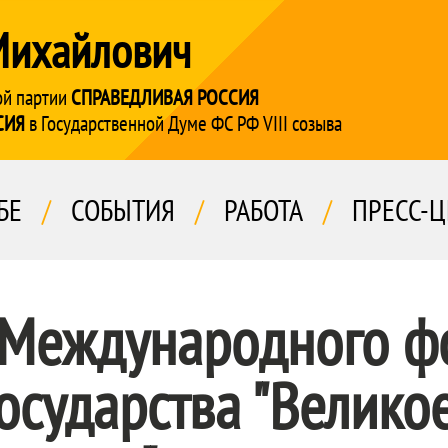
Михайлович
ой партии
СПРАВЕДЛИВАЯ РОССИЯ
СИЯ
в Государственной Думе ФС РФ VIII созыва
БЕ
/
СОБЫТИЯ
/
РАБОТА
/
ПРЕСС-Ц
 Международного ф
осударства "Велико