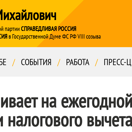
Михайлович
ой партии
СПРАВЕДЛИВАЯ РОССИЯ
СИЯ
в Государственной Думе ФС РФ VIII созыва
БЕ
/
СОБЫТИЯ
/
РАБОТА
/
ПРЕСС-Ц
ивает на ежегодно
 налогового вычет