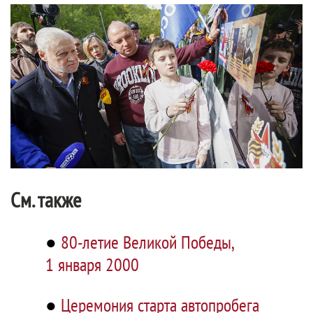
См. также
●
80-летие Великой Победы,
1 января 2000
●
Церемония старта автопробега