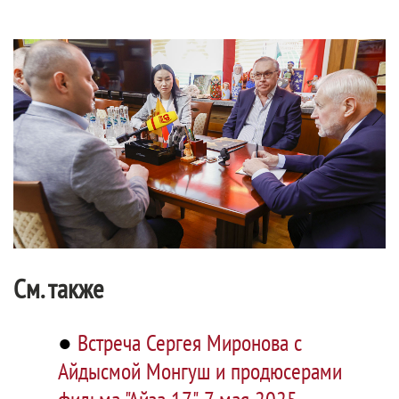
См. также
●
Встреча Сергея Миронова с
Айдысмой Монгуш и продюсерами