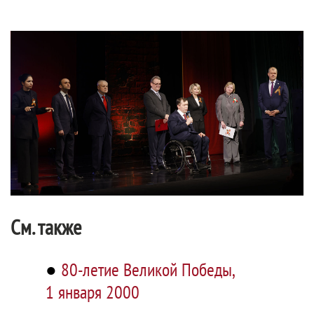
См. также
●
80-летие Великой Победы,
1 января 2000