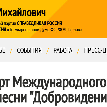
Михайлович
ой партии
СПРАВЕДЛИВАЯ РОССИЯ
СИЯ
в Государственной Думе ФС РФ VIII созыва
БЕ
/
СОБЫТИЯ
/
РАБОТА
/
ПРЕСС-Ц
ерт Международного
песни "Добровидени