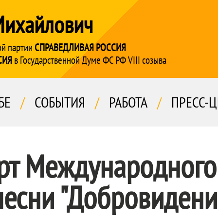
Михайлович
ой партии
СПРАВЕДЛИВАЯ РОССИЯ
СИЯ
в Государственной Думе ФС РФ VIII созыва
БЕ
/
СОБЫТИЯ
/
РАБОТА
/
ПРЕСС-Ц
ерт Международного
песни "Добровидени