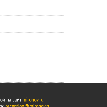
ой на сайт
mironov.ru
су:
reception@mironov.ru