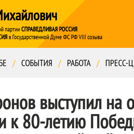
Михайлович
ой партии
СПРАВЕДЛИВАЯ РОССИЯ
СИЯ
в Государственной Думе ФС РФ VIII созыва
БЕ
/
СОБЫТИЯ
/
РАБОТА
/
ПРЕСС-Ц
онов выступил на о
и к 80-летию Побед