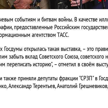
евым событиям и битвам войны. В качестве илл
рафии, предоставленные Российским государств
ормационным агентством ТАСС.
нах Госдумы открылась такая выставка, – это прав
лим забыть вклад Советского Союза, советского 
им переписать историю", – отметил в своём выс
и также приняли депутаты фракции "СРЗП" в Гос
ко, Александр Терентьев, Анатолий Грешневиков