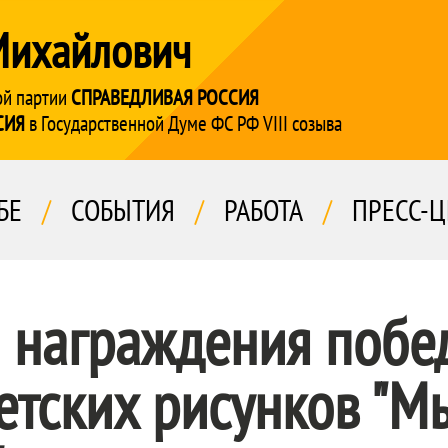
Михайлович
ой партии
СПРАВЕДЛИВАЯ РОССИЯ
СИЯ
в Государственной Думе ФС РФ VIII созыва
БЕ
/
СОБЫТИЯ
/
РАБОТА
/
ПРЕСС-Ц
 награждения побе
етских рисунков "М