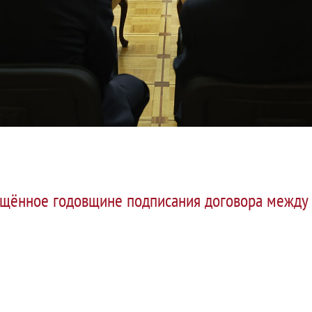
ящённое годовщине подписания договора между