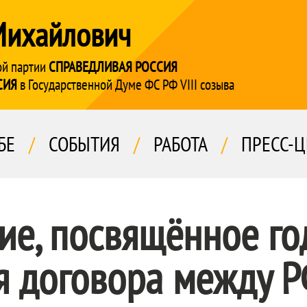
Михайлович
ой партии
СПРАВЕДЛИВАЯ РОССИЯ
СИЯ
в Государственной Думе ФС РФ VIII созыва
БЕ
/
СОБЫТИЯ
/
РАБОТА
/
ПРЕСС-Ц
ие, посвящённое г
я договора между 