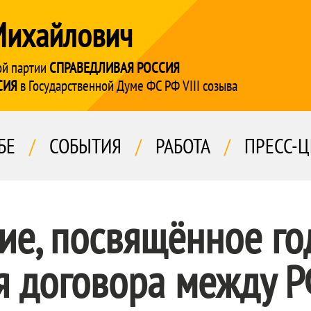
Михайлович
ой партии
СПРАВЕДЛИВАЯ РОССИЯ
СИЯ
в Государственной Думе ФС РФ VIII созыва
БЕ
/
СОБЫТИЯ
/
РАБОТА
/
ПРЕСС-Ц
ие, посвящённое г
я договора между 