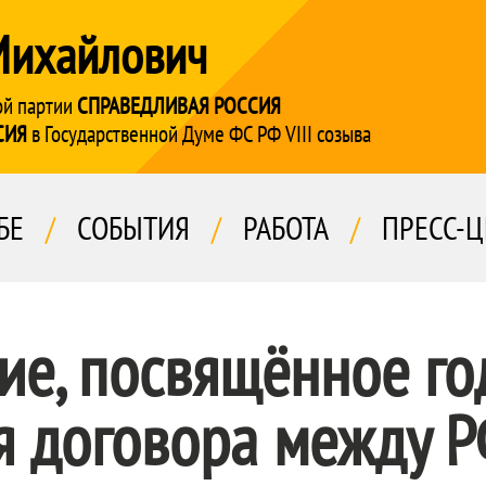
Михайлович
ой партии
СПРАВЕДЛИВАЯ РОССИЯ
СИЯ
в Государственной Думе ФС РФ VIII созыва
БЕ
/
СОБЫТИЯ
/
РАБОТА
/
ПРЕСС-Ц
ие, посвящённое г
я договора между 