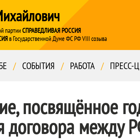
Михайлович
ой партии
СПРАВЕДЛИВАЯ РОССИЯ
СИЯ
в Государственной Думе ФС РФ VIII созыва
БЕ
/
СОБЫТИЯ
/
РАБОТА
/
ПРЕСС-Ц
ие, посвящённое г
я договора между 