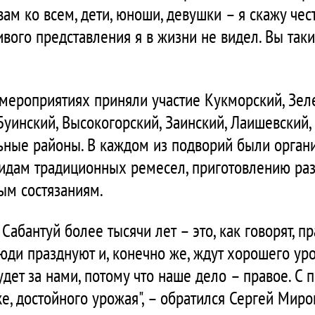
вам ко всем, дети, юноши, девушки – я скажу чест
вого представления я в жизни не видел. Вы таки
 мероприятиях приняли участие Кукморский, Зел
Буинский, Высокогорский, Заинский, Лаишевский,
ные районы. В каждом из подворий были орган
видам традиционных ремесел, приготовлению ра
ым состязаниям.
абантуй более тысячи лет – это, как говорят, пр
юди празднуют и, конечно же, ждут хорошего уро
дет за нами, потому что наше дело – правое. С п
же, достойного урожая", – обратился Сергей Миро