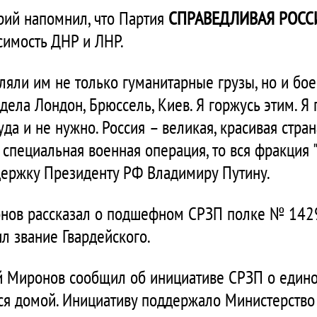
рий напомнил, что Партия
СПРАВЕДЛИВАЯ РОССИ
симость ДНР и ЛНР.
вляли им не только гуманитарные грузы, но и бо
ела Лондон, Брюссель, Киев. Я горжусь этим. Я
да и не нужно. Россия – великая, красивая страна
ь специальная военная операция, то вся фракция 
держку Президенту РФ Владимиру Путину.
онов рассказал о подшефном СРЗП полке № 1429
л звание Гвардейского.
ей Миронов сообщил об инициативе СРЗП о един
ся домой. Инициативу поддержало Министерство