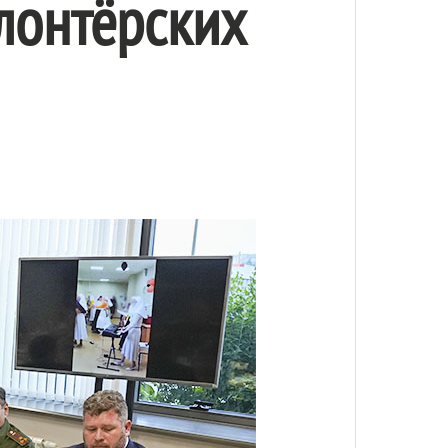
лонтёрских