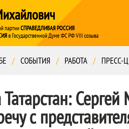
Михайлович
ой партии
СПРАВЕДЛИВАЯ РОССИЯ
СИЯ
в Государственной Думе ФС РФ VIII созыва
БЕ
/
СОБЫТИЯ
/
РАБОТА
/
ПРЕСС-Ц
 Татарстан: Сергей
речу с представите