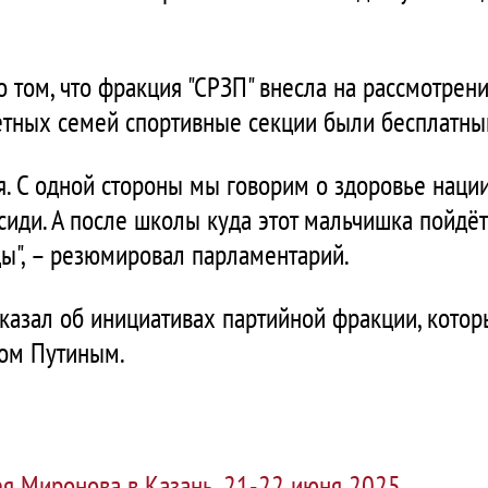
 том, что фракция "СРЗП" внесла на рассмотрени
етных семей спортивные секции были бесплатны
. С одной стороны мы говорим о здоровье нации,
 сиди. А после школы куда этот мальчишка пойдёт
ды", – резюмировал парламентарий.
казал об инициативах партийной фракции, кот
ом Путиным.
ея Миронова в Казань, 21-22 июня 2025