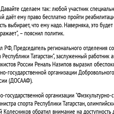
. Давайте сделаем так: любой участник специал
рый даёт ему право бесплатно пройти реабилитац
ть выбирает, что ему надо. Наверняка, это будет
ажает", – пояснил политик.
 РФ, Председатель регионального отделения со
и Республики Татарстан", заслуженный работник 
анкистов России Реналь Назипов выразил обеспок
но-государственной организации Добровольного
ссии (ДОСААФ).
о-государственной организации "Физкультурно-
нистра спорта Республики Татарстан, олимпийск
 Колесников обратил внимание на доступность д