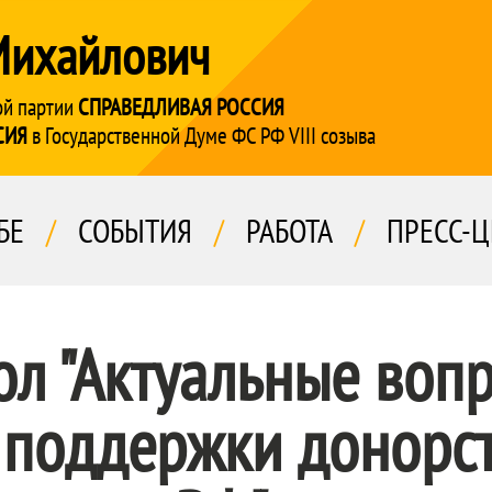
Михайлович
ой партии
СПРАВЕДЛИВАЯ РОССИЯ
СИЯ
в Государственной Думе ФС РФ VIII созыва
БЕ
/
СОБЫТИЯ
/
РАБОТА
/
ПРЕСС-Ц
ол "Актуальные воп
 поддержки донорст