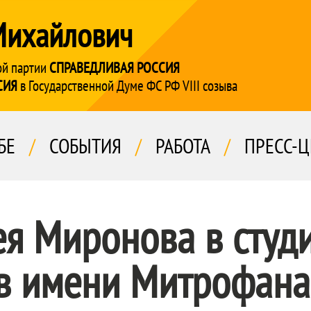
Михайлович
ой партии
СПРАВЕДЛИВАЯ РОССИЯ
СИЯ
в Государственной Думе ФС РФ VIII созыва
БЕ
/
СОБЫТИЯ
/
РАБОТА
/
ПРЕСС-Ц
ея Миронова в сту
в имени Митрофана