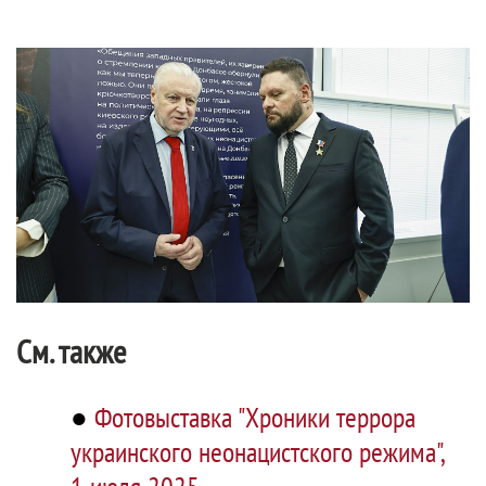
См. также
●
Фотовыставка "Хроники террора
украинского неонацистского режима",