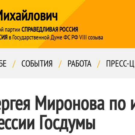
Михайлович
ой партии
СПРАВЕДЛИВАЯ РОССИЯ
СИЯ
в Государственной Думе ФС РФ VIII созыва
БЕ
/
СОБЫТИЯ
/
РАБОТА
/
ПРЕСС-Ц
ргея Миронова по 
ессии Госдумы