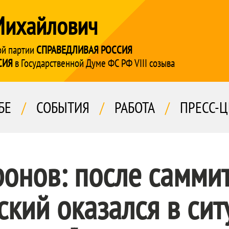
Михайлович
ой партии
СПРАВЕДЛИВАЯ РОССИЯ
СИЯ
в Государственной Думе ФС РФ VIII созыва
БЕ
/
СОБЫТИЯ
/
РАБОТА
/
ПРЕСС-Ц
онов: после самми
кий оказался в сит