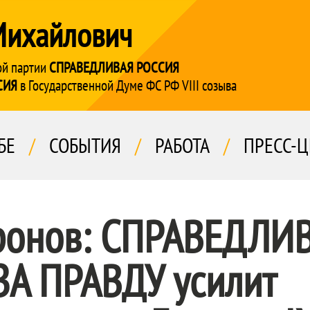
Михайлович
ой партии
СПРАВЕДЛИВАЯ РОССИЯ
СИЯ
в Государственной Думе ФС РФ VIII созыва
БЕ
/
СОБЫТИЯ
/
РАБОТА
/
ПРЕСС-Ц
ронов:
СПРАВЕДЛИ
ЗА ПРАВДУ
усилит