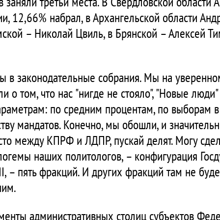
 заняли третьи места. В Свердловской области 
и, 12,66% набрал, в Архангельской области Анд
омской – Николай Цвиль, в Брянской – Алексей Т
ы в законодательные собрания. Мы на уверенном
ли о том, что нас "нигде не стояло", "Новые люди
араметрам: по средним процентам, по выборам в
тву мандатов. Конечно, мы обошли, и значитель
сто между КПРФ и ЛДПР, пускай делят. Могу сдел
логемы наших политологов, – конфигурация Госд
I, – пять фракций. И других фракций там не буде
чим.
аменты административных столиц субъектов Фед