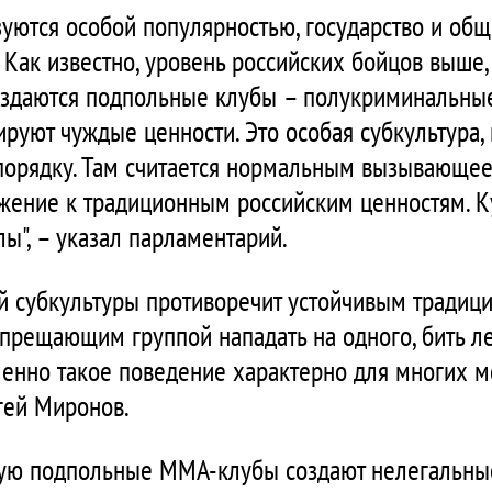
уются особой популярностью, государство и об
. Как известно, уровень российских бойцов выше, 
оздаются подпольные клубы – полукриминальны
ируют чуждые ценности. Это особая субкультура,
опорядку. Там считается нормальным вызывающее
жение к традиционным российским ценностям. К
ы", – указал парламентарий.
й субкультуры противоречит устойчивым традиц
апрещающим группой нападать на одного, бить ле
именно такое поведение характерно для многих 
гей Миронов.
стую подпольные ММА-клубы создают нелегальны