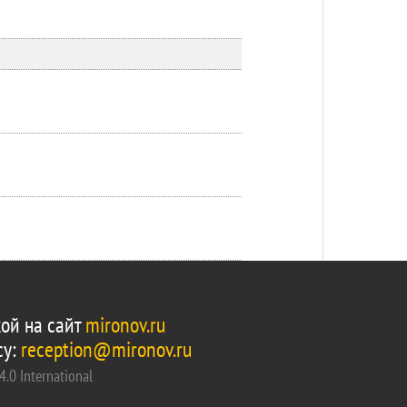
ой на сайт
mironov.ru
су:
reception@mironov.ru
.0 International