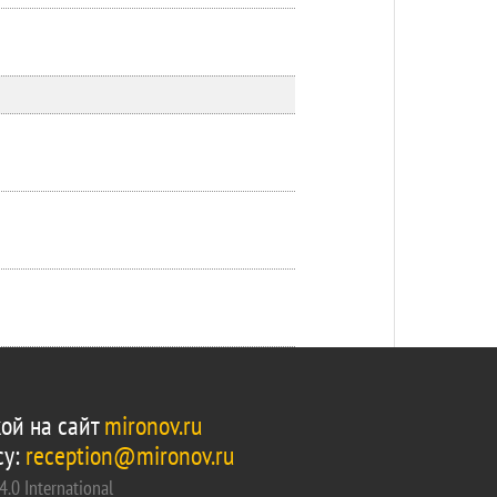
ой на сайт
mironov.ru
су:
reception@mironov.ru
.0 International